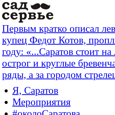
Первым кратко описал ле
купец Федот Котов, проп
году: «...Саратов стоит на
острог и круглые бревенч
ряды, а за городом стреле
Я, Саратов
Мероприятия
#околоСаратова