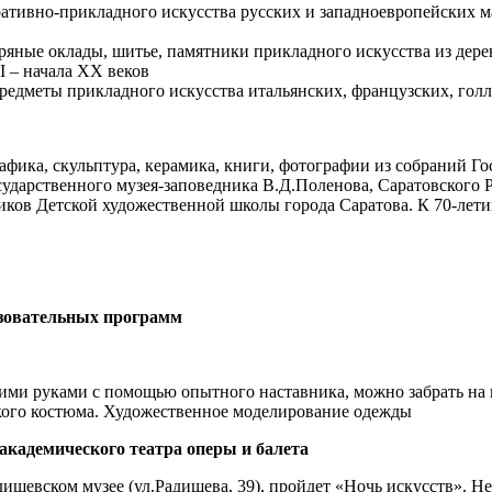
ативно-прикладного искусства русских и западноевропейских м
бряные оклады, шитье, памятники прикладного искусства из дерев
I – начала ХХ веков
редметы прикладного искусства итальянских, французских, гол
фика, скульптура, керамика, книги, фотографии из собраний Го
сударственного музея-заповедника В.Д.Поленова, Саратовского 
ков Детской художественной школы города Саратова. К 70-лет
азовательных программ
ими руками с помощью опытного наставника, можно забрать на 
кого костюма. Художественное моделирование одежды
академического театра оперы и балета
адищевском музее (ул.Радищева, 39), пройдет «Ночь искусств». Н