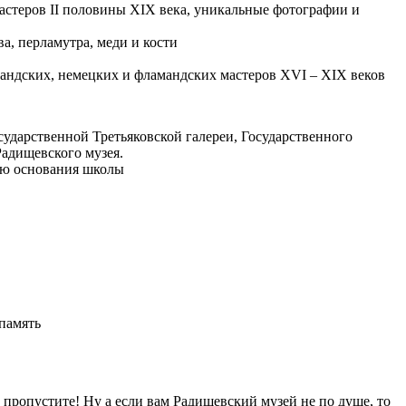
астеров II половины XIX века, уникальные фотографии и
а, перламутра, меди и кости
ландских, немецких и фламандских мастеров ХVI – ХIХ веков
сударственной Третьяковской галереи, Государственного
Радищевского музея.
ию основания школы
память
е пропустите! Ну а если вам Радищевский музей не по душе, то