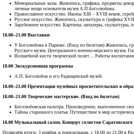
Мемориальные залы. Живопись, графика, предметы декор
личные вещи основателя музея А.П.Боголюбова.
Православное искусство. Иконы ХIII – ХVIII веков, сере
Русское искусство. Живопись, скульптура и графика ХVII
Зарубежное искусство. Картины, шпалеры, скульптуры, п
18.00–21.00 Выставки
У Боголюбова в Париже. (Вход по билетам) Живопись, гра
Русского музея, Центрального военно-морского музея, Го
Волшебной кисти творческий полет… Работы воспитанни
18.00 Экскурсионная программа
А.П. Боголюбов и его Радищевский музей.
18.00–21.00 Презентации музейных просветительских и обр
18.00–21.00 Творческие мастерские. (Вход по билетам)
Боголюбовская палитра. Произведение, выполненное сво
Тайны старинного платья. Путешествие в мир историчес
18.00 Музыкальный салон. Концерт солистов Саратовского 
Подведём итоги. 3 ноября, в понедельник, с 18.00 до 21.00 в Р