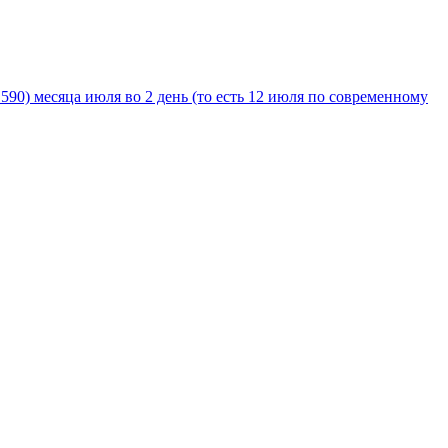
1590) месяца июля во 2 день (то есть 12 июля по современному