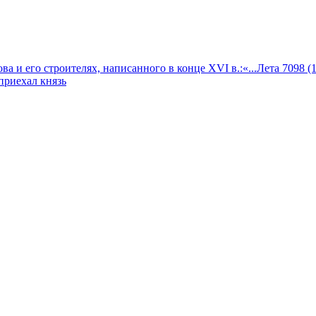
а и его строителях, написанного в конце XVI в.:«...Лета 7098 (
приехал князь