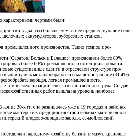
го характерными чертами были:
риятий в два раза больше, чем за нее предшествующие годы.
, щелочных аккумуляторов, зуборезных станков,
ов промышленного производства. Таких темпов про­
сти (Саратов, Вольск и Балашов) производили более 80%
нтрировав более 60% промышленного потенциала области.
новые существенные сдвиги в отраслевой структуре про­
сто выдвинулись металлообработка и машиностроение (31,4%).
деревообрабатывающая, легкая промышленность.
еле темпы механизации сельскохозяйственного труда. Создав
ельскохозяйственных работ вышла на уровень наиболее
конце 30-х гг. она развивалась уже в 19 городах и районах
очные мастерские, предприятия строительных материалов и
и питерский плодово-овощные заводы, са-мойловский
 поставляли народному хозяйству бензин и мазут, крановые