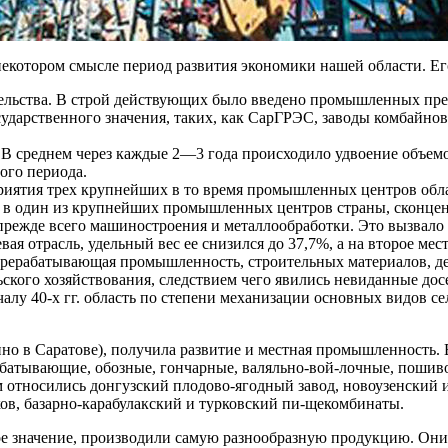
некотором смысле период развития экономики нашей области. Е
ьства. В строй действующих было введено промышленных предп
дарственного значения, таких, как СарГРЭС, заводы комбайнов
В среднем через каждые 2—3 года происходило удвоение объем
ого периода.
иятия трех крупнейших в то время промышленных центров обла
 в один из крупнейших промышленных центров страны, скон­це
ежде всего машиностроения и металлообработки. Это вызва­ло 
ая отрасль, удельный вес ее снизился до 37,7%, а на второе ме
ере­рабатывающая промышленность, строительных материалов, 
ского хозяйствования, следствием чего явились невидан­ные дос
лу 40-х гг. область по степени механизации основных ви­дов с
о в Саратове), получила развитие и местная промыш­ленность. В 
абатывающие, обозные, гончарные, валяльно-вой-лочные, пошив
тносились донгузский плодово-ягодный за­вод, новоузенский 
ков, базарно-карабулакский и турковский пи-щекомбинаты.
ое значение, производили самую разнообразную продук­цию. Они