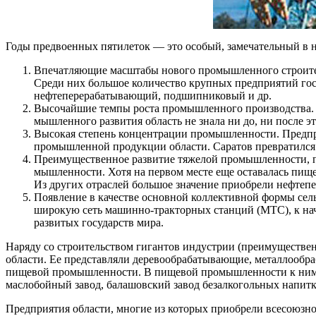
Годы предвоенных пятилеток — это особый, замечатель­ный в 
Впечатляющие масштабы нового промышленного строи­тел
Среди них большое количество крупных предприятий госу
нефтеперерабатывающий, подшипниковый и др.
Высочайшие темпы роста промышленного производства. 
мышленного развития область не знала ни до, ни после эт
Высокая степень концентрации промышленности. Пред­пр
промышленной продукции области. Саратов превратился
Преимущественное развитие тяжелой промышленности, пр
мышленности. Хотя на первом месте еще оставалась пищев
Из других отраслей большое значение приобрели нефтеп
Появление в качестве основной коллективной формы сель
широкую сеть машинно-тракторных станций (МТС), к нача
развитых государств мира.
Наряду со строительством гигантов индустрии (преимуще­ственн
области. Ее представляли деревообрабатывающие, металлообр
пищевой промышленности. В пищевой промыш­ленности к ним о
маслобойный завод, балашовский завод безалко­гольных напит
Предприятия области, многие из которых приобрели все­союзн