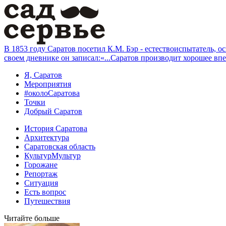
В 1853 году Саратов посетил К.М. Бэр - естествоиспытатель, 
своем дневнике он записал:«...Саратов производит хорошее вп
Я, Саратов
Мероприятия
#околоСаратова
Точки
Добрый Саратов
История Саратова
Архитектура
Саратовская область
КультурМультур
Горожане
Репортаж
Ситуация
Есть вопрос
Путешествия
Читайте больше