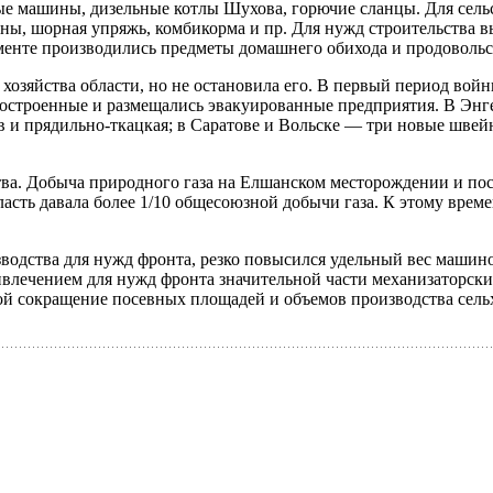
ые машины, дизельные котлы Шухова, горючие сланцы. Для сельс
ины, шорная упряжь, комбикорма и пр. Для нужд строительства в
именте производились предметы домашнего обихода и продоволь
хозяйства области, но не остановила его. В первый период войн
остроенные и размещались эва­куированные предприятия. В Эн
ов и прядильно-ткацкая; в Саратове и Вольске — три новые шв
ва. Добыча природного газа на Елшанском месторожде­нии и пост
ласть давала более 1/10 общесоюзной добычи газа. К этому вре
водства для нужд фронта, резко повысился удельный вес машино
влечением для нужд фронта значительной части механизаторских
бой сокращение посевных площадей и объемов производства сель