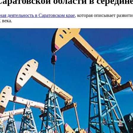
аратовской области в середин
ная деятельность в Саратовском крае
, которая описывает развит
 века.