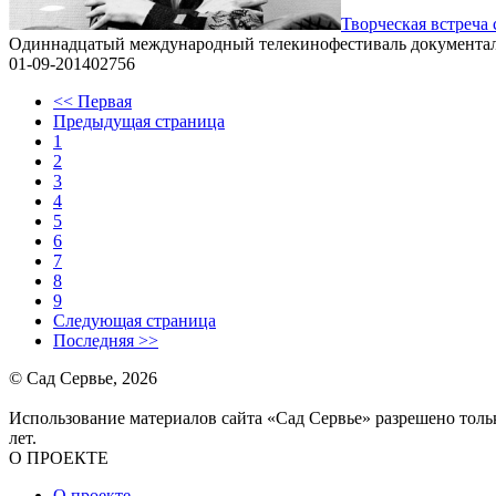
Творческая встреча
Одиннадцатый международный телекинофестиваль документал
01-09-2014
0
2756
<< Первая
Предыдущая страница
1
2
3
4
5
6
7
8
9
Следующая страница
Последняя >>
© Сад Сервье, 2026
Использование материалов сайта «Сад Сервье» разрешено тольк
лет.
О ПРОЕКТЕ
О проекте