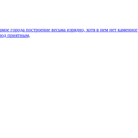
мое города построение весьма изрядно, хотя в нем нет каменног
род приятным,