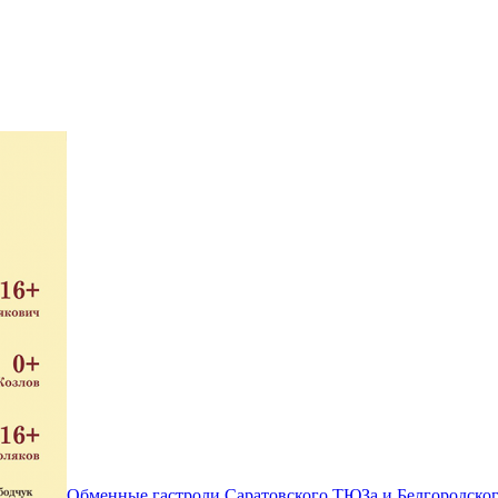
Обменные гастроли Саратовского ТЮЗа и Белгородског