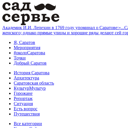
Академик И.И. Лепехин в 1769 году упоминал о Саратове:«...Са
женского; однако прямые улицы и хорошие ряды делают сей го
Я, Саратов
Мероприятия
#околоСаратова
Точки
Добрый Саратов
История Саратова
Архитектура
Саратовская область
КультурМультур
Горожане
Репортаж
Ситуация
Есть вопрос
Путешествия
Все категории