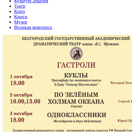
КультурСобытия
Театр
Кино
Книги
Музеи
Великая живопись