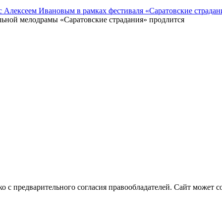
 с Алексеем Ивановым в рамках фестиваля «Саратовские страдан
ьной мелодрамы «Саратовские страдания» продлится
о с предварительного согласия правообладателей. Сайт может с