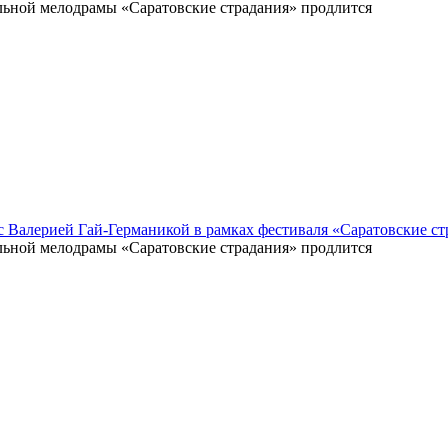
ьной мелодрамы «Саратовские страдания» продлится
 с Валерией Гай-Германикой в рамках фестиваля «Саратовские с
ьной мелодрамы «Саратовские страдания» продлится