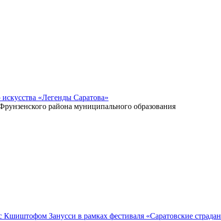
 искусства «Легенды Саратова»
 Фрунзенского района муниципального образования
 с Кшиштофом Занусси в рамках фестиваля «Саратовские страда