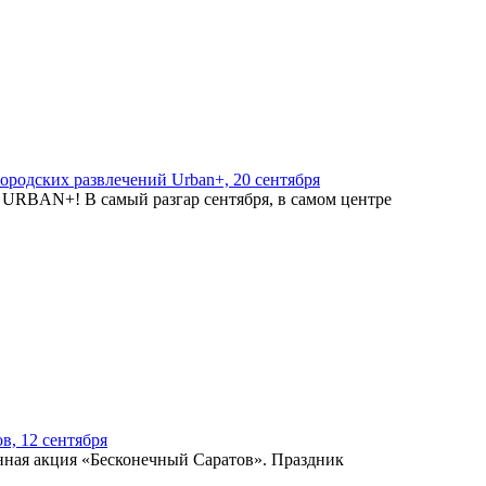
ородских развлечений Urban+, 20 сентября
й URBAN+! В самый разгар сентября, в самом центре
в, 12 сентября
нная акция «Бесконечный Саратов». Праздник