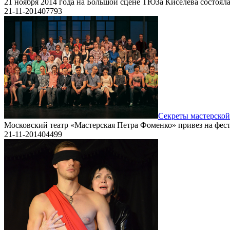
21 ноября 2014 года на Большой сцене ТЮЗа Киселева состоял
21-11-2014
0
7793
Секреты мастерской
Московский театр «Мастерская Петра Фоменко» привез на фест
21-11-2014
0
4499