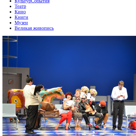
КультурСобытия
Театр
Кино
Книги
Музеи
Великая живопись