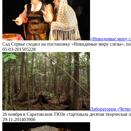
«Невидимые миру сл
Сад Сервье сходил на постановку «Невидимые миру слезы», п
05-03-2015
0
5228
Лаборатория «Четве
26 ноября в Саратовском ТЮЗе стартовала десятая творческая 
29-11-2014
0
3906