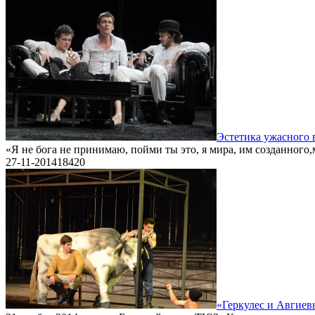
Эстетика ужасного 
«Я не бога не принимаю, пойми ты это, я мира, им созданного
27-11-2014
1
8420
«Геркулес и Авгиев