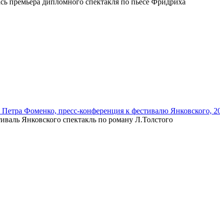
ась премьера дипломного спектакля по пьесе Фридриха
 Петра Фоменко, пресс-конференция к фестивалю Янковского, 2
иваль Янковского спектакль по роману Л.Толстого