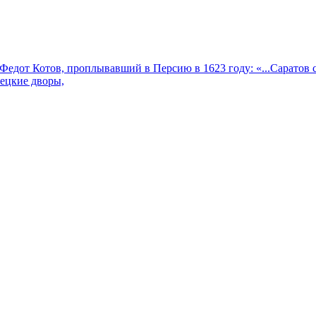
дот Котов, проплывавший в Персию в 1623 году: «...Саратов ст
лецкие дворы,