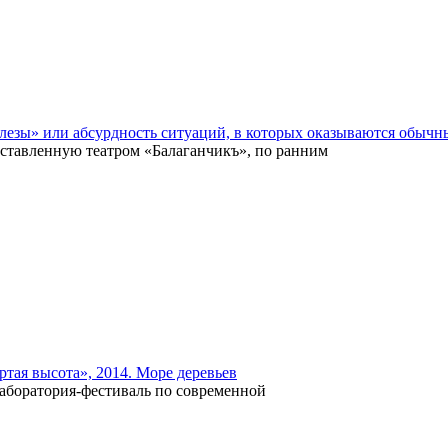
езы» или абсурдность ситуаций, в которых оказываются обычн
оставленную театром «Балаганчикъ», по ранним
ртая высота», 2014. Море деревьев
лаборатория-фестиваль по современной