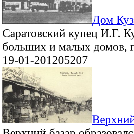
Дом Куз
Саратовский купец И.Г. К
больших и малых домов, 
19-01-2012
0
5207
Верхний
Верхний базар образовалс