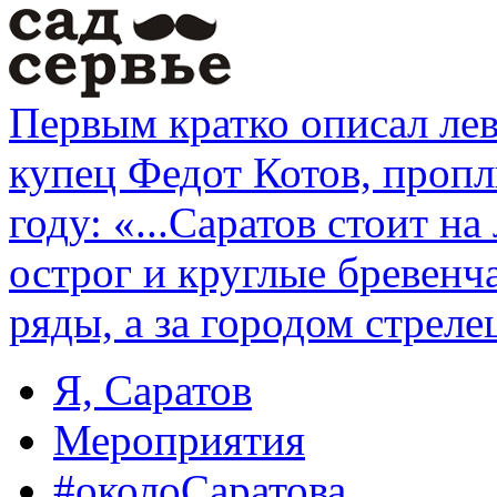
Первым кратко описал ле
купец Федот Котов, проп
году: «...Саратов стоит на
острог и круглые бревенч
ряды, а за городом стреле
Я, Саратов
Мероприятия
#околоСаратова