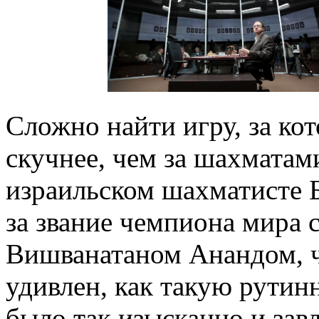
Сложно найти игру, за ко
скучнее, чем за шахматам
израильском шахматисте Б
за звание чемпиона мира
Вишванатаном Анандом, чт
удивлен, как такую рути
было так изысканно и завл