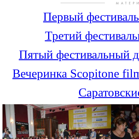
Первый фестиваль
Третий фестиваль
Пятый фестивальный де
Вечеринка Sсopitone fil
Саратовски